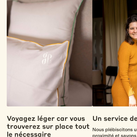
Un service d
Voyagez léger car vous
trouverez sur place tout
Nous plébiscitons u
le nécessaire
proximité et savons