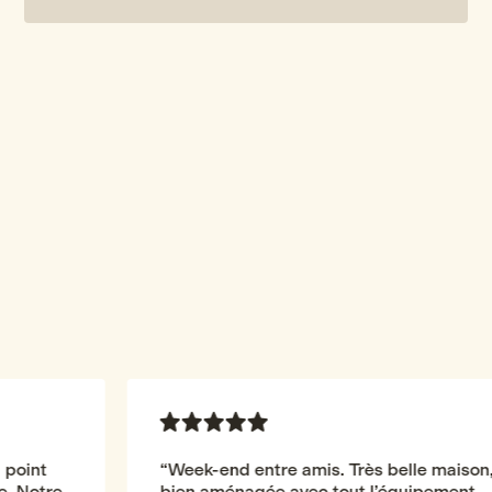
[LES TÉMOIGNAGES]
Déjà plus de 6250+
visiteurs
Week-end entre amis. Très belle maison,
bien aménagée avec tout l’équipement